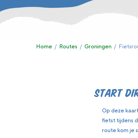
Home
Routes
Groningen
Fietsr
Start dir
Op deze kaart 
fietst tijdens
route kom je s