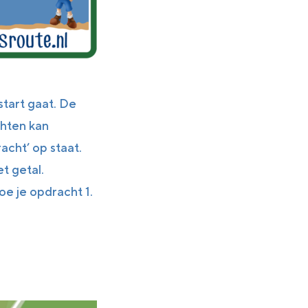
start gaat. De
chten kan
cht’ op staat.
t getal.
oe je opdracht 1.