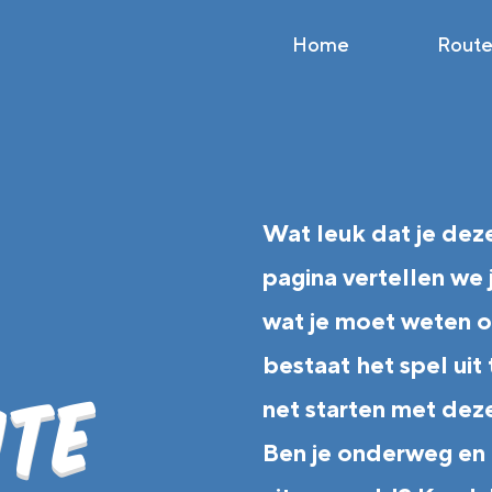
Home
Route
Wat leuk dat je dez
pagina vertellen we 
wat je moet weten o
bestaat het spel uit
i
e
t
s
r
o
u
t
e
M
a
r
u
net starten met deze
Ben je onderweg en h